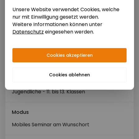
Rückschlüsse für den eigenen Einstieg in die
Unsere Website verwendet Cookies, welche
Arbeitswelt gezogen.
nur mit Einwilligung gesetzt werden.
Weitere Informationen können unter
Telefonnummer
Datenschutz
eingesehen werden.
Länge
1 bis 2 Tage
Cookies akzeptieren
Name der Schule
Zielgruppe
Cookies ablehnen
Jugendliche - 5. bis 10. Klassen
Bevorzugter Zeitraum
Jugendliche - 11. bis 13. Klassen
Modus
Alternativer Zeitraum
Mobiles Seminar am Wunschort