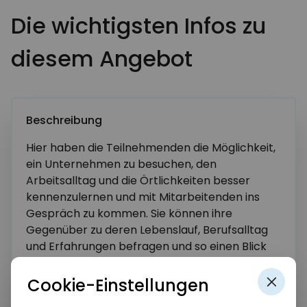
Die wichtigsten Infos zu
diesem Angebot
Beschreibung
Hier haben die Teilnehmenden die Möglichkeit,
ein Unternehmen zu besuchen, den
Arbeitsalltag und die Örtlichkeiten besser
Weitere Informationen anfordern
kennenzulernen und mit Mitarbeitenden ins
Gespräch zu kommen. Sie können ihre
Name*
Gegenüber zu deren Lebenslauf, Berufsalltag
und Erfahrungen befragen und so einen Blick
hinter die Kulissen werfen. Anschließend
werden die Erfahrungen und Erkenntnisse
Cookie-Einstellungen
E-Mail-Adresse*
gemeinsam ausgewertet und persönliche