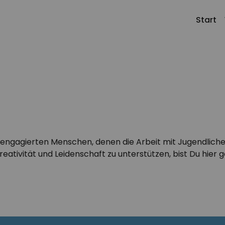
Start
Klassengemeinschaft gestalten
Profil
Kontakt
Schule gestalten
Team
Jobs
Alle Angebote
Meilenstei
h engagierten Menschen, denen die Arbeit mit Jugendlic
reativität und Leidenschaft zu unterstützen, bist Du hier g