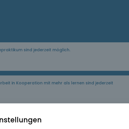
npraktikum sind jederzeit möglich.
 Informationen
 anfordern
beit in Kooperation mit mehr als lernen sind jederzeit
nstellungen
e*