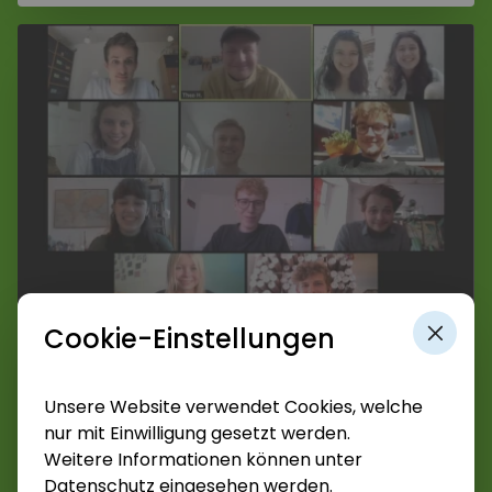
Allgemeine Anfrage
Name*
Cookie-Einstellungen
Jugendliche - 11. bis 13. Klassen, Jugendliche - 5. bis
10. Klassen
E-Mail-Adresse*
Unsere Website verwendet Cookies, welche
Job- & Study-Talk
nur mit Einwilligung gesetzt werden.
Weitere Informationen können unter
Zum Angebot
Datenschutz
eingesehen werden.