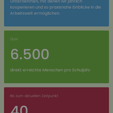
Unternehmen, mit denen wir jährlich
kooperieren und so praxisnahe Einblicke in die
Arbeitswelt ermöglichen.
Über
6.500
direkt erreichte Menschen pro Schuljahr.
Bis zum aktuellen Zeitpunkt
40