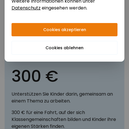
Weitere Informationen können unter
zu ihren Bedürfnissen und Vorstellungen
Datenschutz
eingesehen werden.
austauschen und trainieren diese
Erwachsenen gegenüber zu äußern.
Video ansehen
Cookies akzeptieren
Cookies ablehnen
Klassenfahrten
300 €
Unterstützen Sie Kinder darin, gemeinsam an
einem Thema zu arbeiten.
300 € für eine Fahrt, auf der sich
Klassengemeinschaften bilden und Kinder ihre
eigenen Stärken finden.