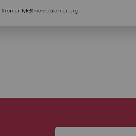
n
 Krämer: lyk@mehralslernen.org