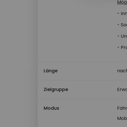
Mög
Bevorzugter Z
- In
- So
- Un
Alternativer Z
- Pr
Nachricht*
Länge
nac
Zielgruppe
Erw
Modus
Fahr
Mob