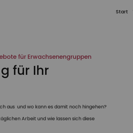
Start
Klassengemeinschaft gestalten
Profil
Kontakt
gebote für Erwachsenengruppen
Schule gestalten
Team
Jobs
 für Ihr
Alle Angebote
Meilenstei
ch aus und wo kann es damit noch hingehen?
äglichen Arbeit und wie lassen sich diese