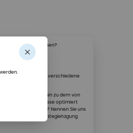
es damit noch hingehen?
ie lassen sich diese
 werden.
nd die Umsetzung auf verschiedene
 Ihre Arbeitsgruppe hin zu dem von
ote entstehen? Prozesse optimiert
ng beteiligt werden? Nennen Sie uns
nisation für Ihre Strategietagung