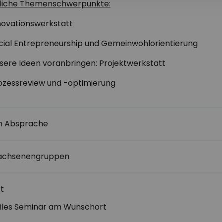
liche Themenschwerpunkte:
eitraum
novationswerkstatt
cial Entrepreneurship und Gemeinwohlorientierung
sere Ideen voranbringen: Projektwerkstatt
eitraum
ozessreview und -optimierung
h Absprache
achsenengruppen
t
iles Seminar am Wunschort